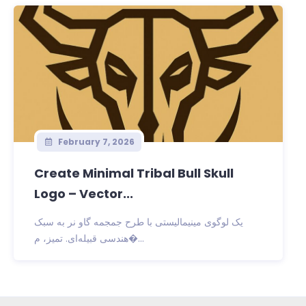
February 7, 2026
Create Minimal Tribal Bull Skull
Logo – Vector...
یک لوگوی مینیمالیستی با طرح جمجمه گاو نر به سبک
هندسی قبیله‌ای. تمیز، م�...