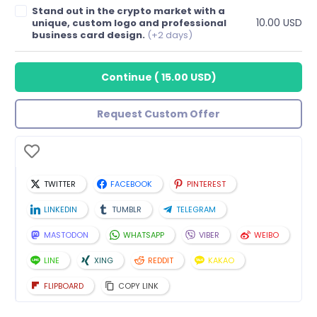
Stand out in the crypto market with a
10.00 USD
unique, custom logo and professional
business card design.
(+2 days)
Continue
(
15.00 USD
)
Request Custom Offer
TWITTER
FACEBOOK
PINTEREST
LINKEDIN
TUMBLR
TELEGRAM
MASTODON
WHATSAPP
VIBER
WEIBO
LINE
XING
REDDIT
KAKAO
FLIPBOARD
COPY LINK