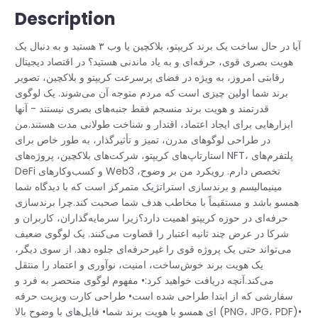
Description
آیا در حال ساخت یک برند کریپتو، بلاکچین یا وب ۳ هستید و به دنبال یک
هویت بصری قوی، حرفه‌ای و به یاد ماندنی هستید؟ در اقتصاد دیجیتال
رقابتی امروز، به ویژه در فضای پرسرعت کریپتو و بلاکچین، تصویر
برند شما اولین چیزی است که مردم متوجه آن می‌شوند. یک لوگوی
قدرتمند و هویت برند منسجم فقط جنبه‌های بصری نیستند - آنها
ابزارهایی برای ایجاد اعتماد، اقتدار و شناخت طولانی مدت هستند.من
در طراحی لوگوهای مدرن، تمیز و تأثیرگذار، به طور خاص برای
استارتاپ‌های کریپتو، شرکت‌های بلاکچین، پروژه‌های NFT، پلتفرم‌های
DeFi و کسب‌وکارهای Web3 تخصص دارم. رویکرد من بر وضوح،
مینیمالیسم و ​​برندسازی استراتژیک متمرکز است که با دیدگاه شما
همسو باشد و مستقیماً با مخاطب هدف شما صحبت کند.چرا برندسازی
حرفه‌ای در حوزه کریپتو اهمیت دارد؟زیرا سرمایه‌گذاران، کاربران و
شرکا در عرض چند ثانیه اعتبار را قضاوت می‌کنند. یک لوگوی ضعیف
می‌تواند حتی یک پروژه قوی را غیرحرفه‌ای جلوه دهد. از سوی دیگر،
یک هویت برند خوش‌ساخت، امنیت، نوآوری و اعتماد را منتقل
می‌کند.آنچه دریافت خواهید کرد:• مفهوم لوگوی منحصر به فرد و
سفارشی که از ابتدا طراحی شده است• طراحی کارت ویزیت حرفه
ای همسو با هویت برند شما• فایل‌های با وضوح بالا (PNG، JPG، PDF)•