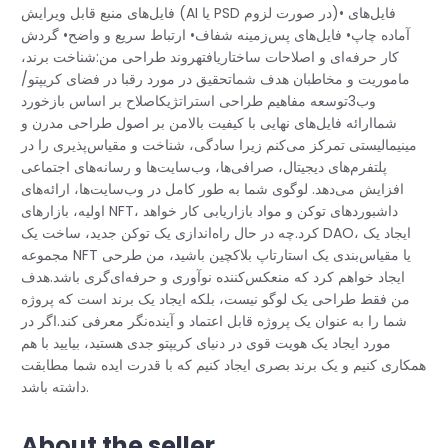
فایل‌های منبع قابل ویرایش (AI یا PSD در صورت لزوم)• فایل‌های
آماده چاپ• فایل‌های پس‌زمینه شفاف• ارتباط سریع و واضح• گردش
کار حرفه‌ای و اصلاحات ساختاریافتهروند طراحی من:شناخت برند،
ماموریت و مخاطبان هدف شماتحقیق در مورد رقبا در فضای کریپتو/
وب3توسعه مفاهیم طراحی استراتژیکاصلاح بر اساس بازخورد
شماارائه فایل‌های نهایی با کیفیت بالامن بر اصول طراحی مدرن و
مینیمالیستی تمرکز می‌کنم زیرا سادگی، شناخت و مقیاس‌پذیری را در
پلتفرم‌های دیجیتال، صرافی‌ها، وب‌سایت‌ها و رسانه‌های اجتماعی
افزایش می‌دهد. لوگوی شما به طور کامل در وب‌سایت‌ها، ارائه‌های
اولیه، بازارهای NFT، داشبوردهای توکن و مواد بازاریابی کار خواهد
کرد.چه در حال راه‌اندازی یک توکن جدید، ساخت یک DAO، ایجاد یک
مجموعه NFT یا مقیاس‌بندی یک استارتاپ بلاکچین باشید، من طرحی
ایجاد خواهم کرد که منعکس‌کننده نوآوری و حرفه‌ای‌گری باشد.هدف
من فقط طراحی یک لوگو نیست، بلکه ایجاد یک برند است که پروژه
شما را به عنوان یک پروژه قابل اعتماد و آینده‌نگر معرفی کند.اگر در
مورد ایجاد یک هویت قوی در دنیای کریپتو جدی هستید، بیایید با هم
همکاری کنیم و یک برند بصری ایجاد کنیم که با قدرت ایده شما مطابقت
داشته باشد.
About the seller